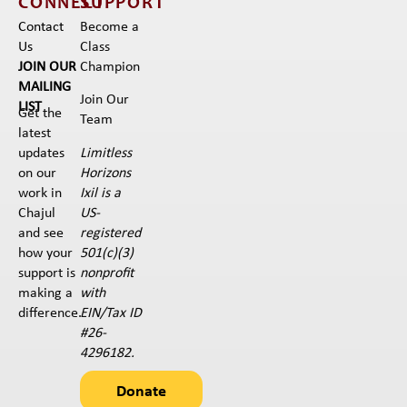
CONNECT
SUPPORT
Contact
Become a
Us
Class
JOIN OUR
Champion
MAILING
Join Our
LIST
Get the
Team
latest
Limitless
updates
Horizons
on our
Ixil is a
work in
US-
Chajul
registered
and see
501(c)(3)
how your
nonprofit
support is
with
making a
EIN/Tax ID
difference.
#26-
4296182.
Donate